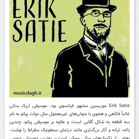
Erik Satie موزیسین مشهور فرانسوی بود. موسیقی اریک ساتی
غالباً فکاهی و هجوی با عنوان‌های غیرمعمول مثل دوئت پیانو به نام
سه قطعه به شکل گلابی است؛ و علاوه بر موسیقی پیانو، چندین
باله، ترانه و آثار بزرگ‌تری مانند درامای سمفونیک سقراط را نوشت.
بعضی از تکنیک‌های ساتی ممکن است بر بهترین دوستش دبوسی