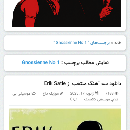
خانه
»
برچسب‌های " Gnossienne No 1 "
نمایش مطالب برچسب :
Gnossienne No 1
دانلود سه آهنگ منتخب از Erik Satie
7188
ژانویه 17, 2025
موزیک داغ
موسیقی بی
کلام
,
موسیقی کلاسیک
0