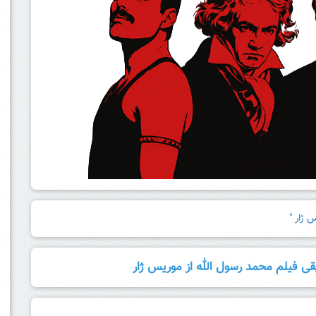
خ
 ژار "
ی فیلم محمد رسول الله از موریس ژار