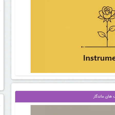
م
های ماندگار
م