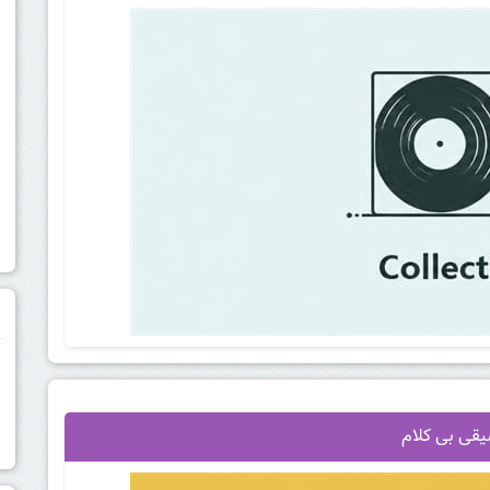
م
قی بی کلام