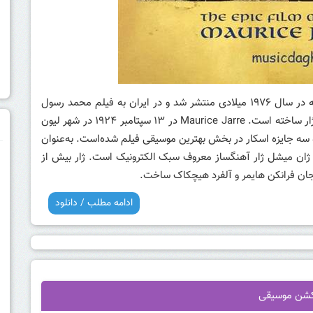
فیلم The Message به کارگردانی مصطفی عقاد است که در سال ۱۹۷۶ میلادی منتشر شد و در ایران به فیلم محمد رسول
الله شهرت دارد. موسیقی متن این اثر مشهور را موریس ژار ساخته است. Maurice Jarre در ۱۳ سپتامبر ۱۹۲۴ در شهر لیون
م
ده سه جایزه اسکار در بخش بهترین موسیقی فیلم شده‌است. به‌عنوان
ژان میشل ژار
آهنگساز معروف سبک الکترونیک است. ژار بیش از
 جان فرانکن هایمر و آلفرد هیچکاک ساخت.
ادامه مطلب / دانلود
کشن موسیقی