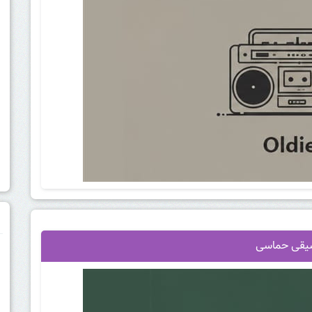
م
یقی حماسی