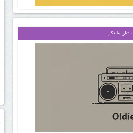
م
های ماندگار
م