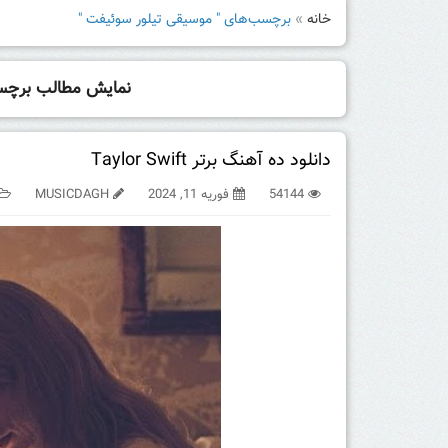
خانه
»
برچسب‌های " موسیقی تیلور سوئیفت "
نمایش مطالب برچ
دانلود ده آهنگ برتر Taylor Swift
54144
فوریه 11, 2024
MUSICDAGH