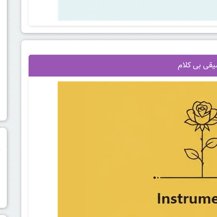
قی بی کلام
م