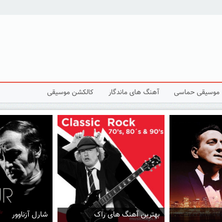
موسیقی حماسی
آهنگ های ماندگار
کالکشن موسیقی
 راک
شارل آزناوور
لائورا پائوزینی