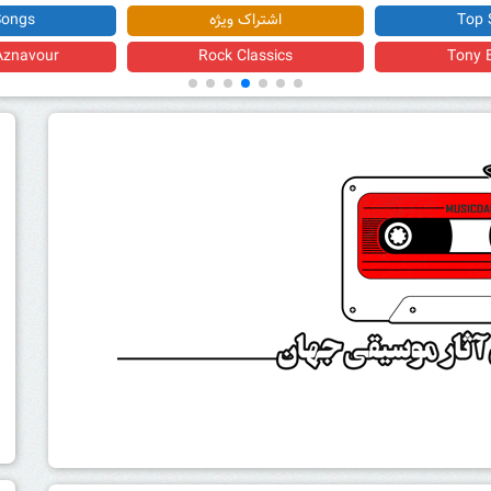
 ویژه
Top Songs
Songs
Pausini
Charles Aznavour
Rock C