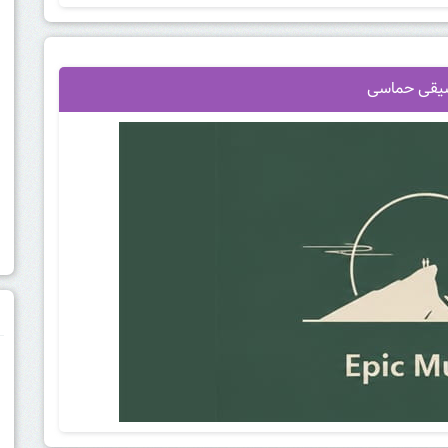
یقی حماسی
م