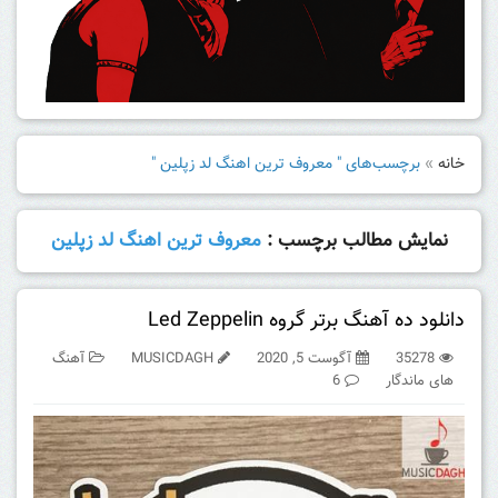
خانه
»
برچسب‌های " معروف ترین اهنگ لد زپلین "
نمایش مطالب برچسب :
معروف ترین اهنگ لد زپلین
دانلود ده آهنگ برتر گروه Led Zeppelin
35278
آگوست 5, 2020
MUSICDAGH
آهنگ
های ماندگار
6