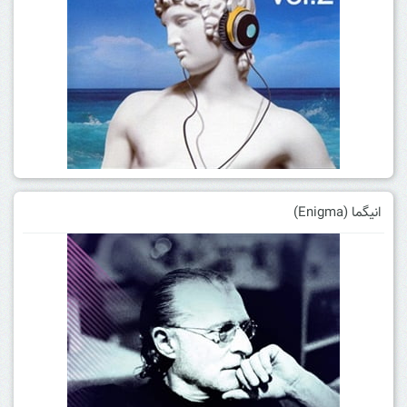
انیگما (Enigma)