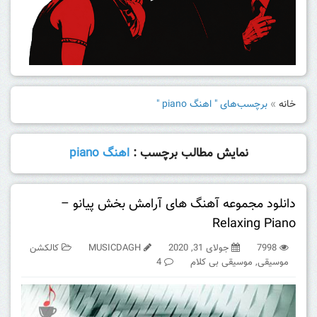
خانه
»
برچسب‌های " اهنگ piano "
نمایش مطالب برچسب :
اهنگ piano
دانلود مجموعه آهنگ های آرامش بخش پیانو –
Relaxing Piano
7998
جولای 31, 2020
MUSICDAGH
کالکشن
موسیقی
,
موسیقی بی کلام
4